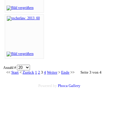
Anzahl #
<<
Start
<
Zurück
1
2
3
4
Weiter
>
Ende
>>
Seite 3 von 4
Powered by
Phoca
Gallery